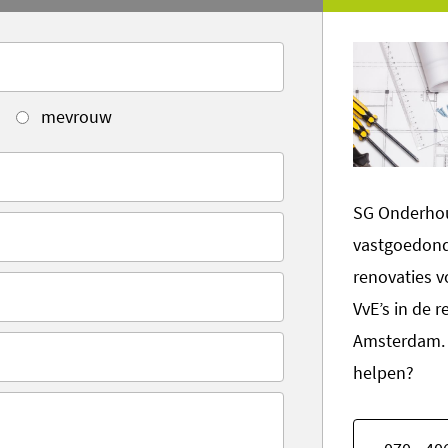
mevrouw
SG Onderhou
vastgoedon
renovaties v
VvE’s in de 
Amsterdam. 
helpen?