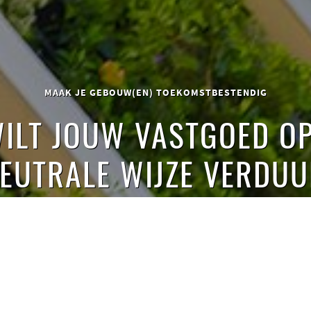
MAAK JE GEBOUW(EN) TOEKOMSTBESTENDIG
WILT JOUW VASTGOED O
EUTRALE WIJZE VERDU
BEKIJK DAN ZEKER ONZE AANPAK