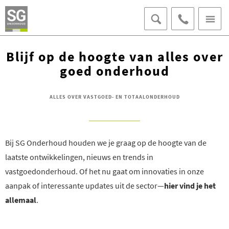
070 - 406 95
Blijf op de hoogte van alles over
15
OFFERTE AANVRAGEN
AFSPRAAK MAKEN
goed onderhoud
LOKET VOOR BEWONERS
ALLES OVER VASTGOED- EN TOTAALONDERHOUD
Bij SG Onderhoud houden we je graag op de hoogte van de
laatste ontwikkelingen, nieuws en trends in
vastgoedonderhoud. Of het nu gaat om innovaties in onze
aanpak of interessante updates uit de sector—
hier vind je het
allemaal
.