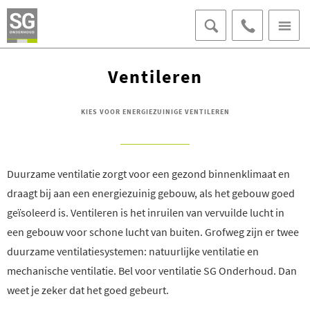
070 - 406 95
15
OFFERTE AANVRAGEN
Ventileren
AFSPRAAK MAKEN
LOKET VOOR BEWONERS
KIES VOOR ENERGIEZUINIGE VENTILEREN
Duurzame ventilatie zorgt voor een gezond binnenklimaat en
draagt bij aan een energiezuinig gebouw, als het gebouw goed
geïsoleerd is. Ventileren is het inruilen van vervuilde lucht in
een gebouw voor schone lucht van buiten. Grofweg zijn er twee
duurzame ventilatiesystemen: natuurlijke ventilatie en
mechanische ventilatie. Bel voor ventilatie SG Onderhoud. Dan
weet je zeker dat het goed gebeurt.