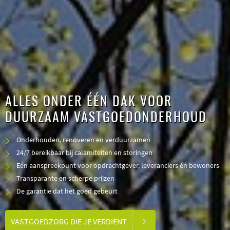
ALLES ONDER ÉÉN DAK VOOR
DUURZAAM VASTGOEDONDERHOUD
Onderhouden, renoveren en verduurzamen
24/7 bereikbaar bij calamiteiten en storingen
Eén aanspreekpunt voor opdrachtgever, leveranciers én bewoners
Transparante en scherpe prijzen
De garantie dat het goed gebeurt
VASTGOEDZORG DIE JE VERDIENT