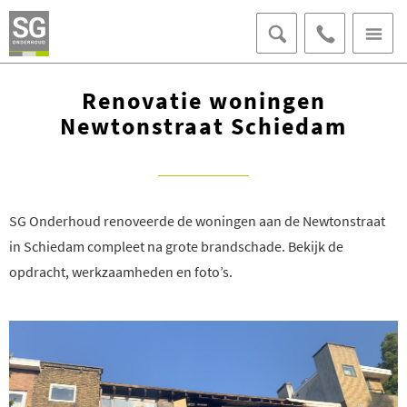
070 - 406 95
15
OFFERTE AANVRAGEN
Renovatie woningen
AFSPRAAK MAKEN
Newtonstraat Schiedam
LOKET VOOR BEWONERS
SG Onderhoud renoveerde de woningen aan de Newtonstraat
in Schiedam compleet na grote brandschade. Bekijk de
opdracht, werkzaamheden en foto’s.