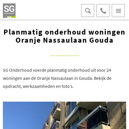
070 - 406 95
Planmatig onderhoud woningen
15
OFFERTE AANVRAGEN
AFSPRAAK MAKEN
Oranje Nassaulaan Gouda
LOKET VOOR BEWONERS
SG Onderhoud voerde planmatig onderhoud uit voor 24
woningen aan de Oranje Nassaulaan in Gouda. Bekijk de
opdracht, werkzaamheden en foto’s.