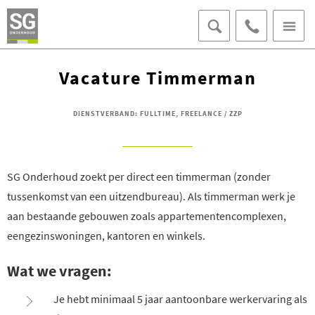
070 - 406 95
15
OFFERTE AANVRAGEN
Vacature Timmerman
AFSPRAAK MAKEN
LOKET VOOR BEWONERS
DIENSTVERBAND: FULLTIME, FREELANCE / ZZP
SG Onderhoud zoekt per direct een timmerman (zonder
tussenkomst van een uitzendbureau). Als timmerman werk je
aan bestaande gebouwen zoals appartementencomplexen,
eengezinswoningen, kantoren en winkels.
Wat we vragen:
Je hebt minimaal 5 jaar aantoonbare werkervaring als