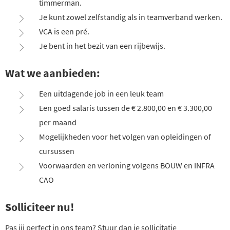
timmerman.
Je kunt zowel zelfstandig als in teamverband werken.
VCA is een pré.
Je bent in het bezit van een rijbewijs.
Wat we aanbieden:
Een uitdagende job in een leuk team
Een goed salaris tussen de € 2.800,00 en € 3.300,00
per maand
Mogelijkheden voor het volgen van opleidingen of
cursussen
Voorwaarden en verloning volgens BOUW en INFRA
CAO
Solliciteer nu!
Pas jij perfect in ons team? Stuur dan je sollicitatie